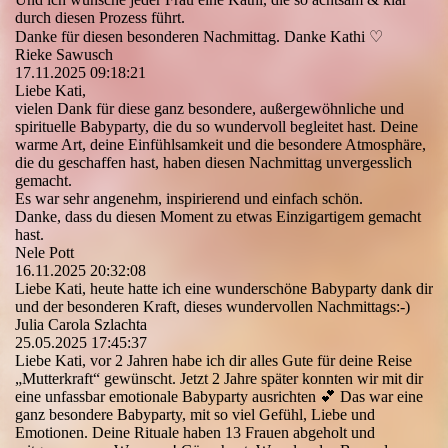
durch diesen Prozess führt.
Danke für diesen besonderen Nachmittag. Danke Kathi ♡
Rieke Sawusch
17.11.2025
09:18:21
Liebe Kati,
vielen Dank für diese ganz besondere, außergewöhnliche und
spirituelle Babyparty, die du so wundervoll begleitet hast. Deine
warme Art, deine Einfühlsamkeit und die besondere Atmosphäre,
die du geschaffen hast, haben diesen Nachmittag unvergesslich
gemacht.
Es war sehr angenehm, inspirierend und einfach schön.
Danke, dass du diesen Moment zu etwas Einzigartigem gemacht
hast.
Nele Pott
16.11.2025
20:32:08
Liebe Kati, heute hatte ich eine wunderschöne Babyparty dank dir
und der besonderen Kraft, dieses wundervollen Nachmittags:-)
Julia Carola Szlachta
25.05.2025
17:45:37
Liebe Kati, vor 2 Jahren habe ich dir alles Gute für deine Reise
„Mutterkraft“ gewünscht. Jetzt 2 Jahre später konnten wir mit dir
eine unfassbar emotionale Babyparty ausrichten 💕 Das war eine
ganz besondere Babyparty, mit so viel Gefühl, Liebe und
Emotionen. Deine Rituale haben 13 Frauen abgeholt und