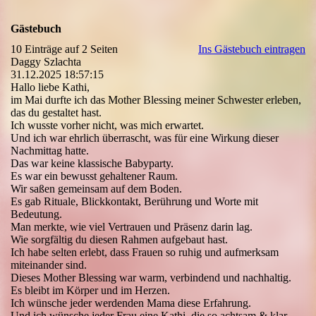
Gästebuch
10 Einträge auf 2 Seiten
Ins Gästebuch eintragen
Daggy Szlachta
31.12.2025
18:57:15
Hallo liebe Kathi,
im Mai durfte ich das Mother Blessing meiner Schwester erleben,
das du gestaltet hast.
Ich wusste vorher nicht, was mich erwartet.
Und ich war ehrlich überrascht, was für eine Wirkung dieser
Nachmittag hatte.
Das war keine klassische Babyparty.
Es war ein bewusst gehaltener Raum.
Wir saßen gemeinsam auf dem Boden.
Es gab Rituale, Blickkontakt, Berührung und Worte mit
Bedeutung.
Man merkte, wie viel Vertrauen und Präsenz darin lag.
Wie sorgfältig du diesen Rahmen aufgebaut hast.
Ich habe selten erlebt, dass Frauen so ruhig und aufmerksam
miteinander sind.
Dieses Mother Blessing war warm, verbindend und nachhaltig.
Es bleibt im Körper und im Herzen.
Ich wünsche jeder werdenden Mama diese Erfahrung.
Und ich wünsche jeder Frau eine Kathi, die so achtsam & klar